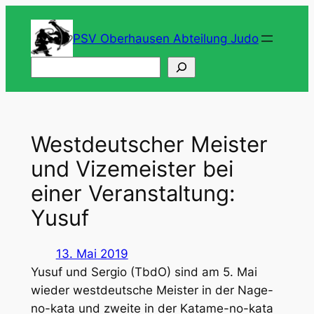
Zum
Inhalt
PSV Oberhausen Abteilung Judo
springen
Suchen
Westdeutscher Meister
und Vizemeister bei
einer Veranstaltung:
Yusuf
13. Mai 2019
Yusuf und Sergio (TbdO) sind am 5. Mai
wieder westdeutsche Meister in der Nage-
no-kata und zweite in der Katame-no-kata