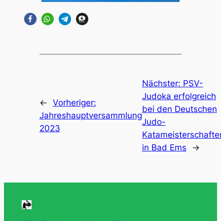
Nächster:
PSV-
Judoka erfolgreich
←
Vorheriger:
bei den Deutschen
Jahreshauptversammlung
Judo-
2023
Katameisterschafte
in Bad Ems
→