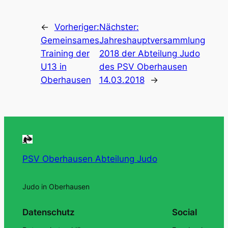
←
Vorheriger:
Nächster:
Gemeinsames
Jahreshauptversammlung
Training der
2018 der Abteilung Judo
U13 in
des PSV Oberhausen
Oberhausen
14.03.2018
→
PSV Oberhausen Abteilung Judo
Judo in Oberhausen
Datenschutz
Social