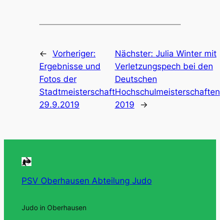
←
Vorheriger:
Nächster:
Julia Winter mit
Ergebnisse und
Verletzungspech bei den
Fotos der
Deutschen
Stadtmeisterschaft
Hochschulmeisterschaften
29.9.2019
2019
→
PSV Oberhausen Abteilung Judo
Judo in Oberhausen