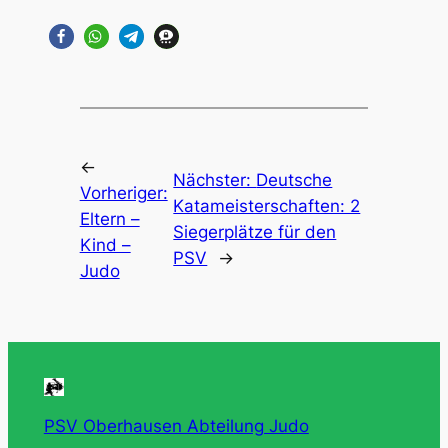
←
Nächster:
Deutsche
Vorheriger:
Katameisterschaften: 2
Eltern –
Siegerplätze für den
Kind –
PSV
→
Judo
PSV Oberhausen Abteilung Judo