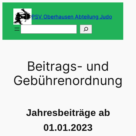
Zum
Inhalt
PSV Oberhausen Abteilung Judo
springen
Suchen
Beitrags- und
Gebührenordnung
Jahresbeiträge ab
01.01.2023